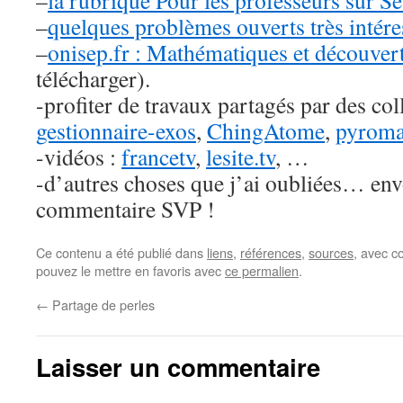
–
la rubrique Pour les professeurs sur S
–
quelques problèmes ouverts très intéres
–
onisep.fr : Mathématiques et découvert
télécharger).
-profiter de travaux partagés par des co
gestionnaire-exos
,
ChingAtome
,
pyroma
-vidéos :
francetv
,
lesite.tv
, …
-d’autres choses que j’ai oubliées… en
commentaire SVP !
Ce contenu a été publié dans
liens
,
références
,
sources
, avec c
pouvez le mettre en favoris avec
ce permalien
.
←
Partage de perles
Laisser un commentaire