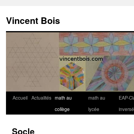
Aller
au
Vincent Bois
contenu
Accueil
Actualités
math au
math au
EAP-Cl
collège
lycée
invers
Socle